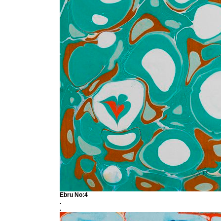
Ebru No:4
.
.