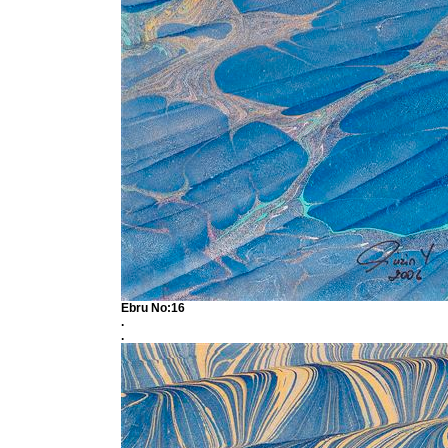
Ebru No:16
.
.