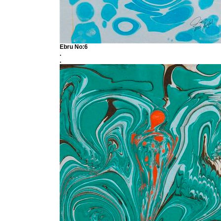
Ebru No:6
.
.