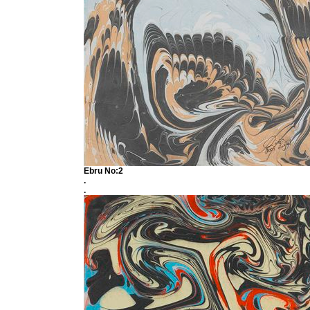
Ebru No:2
.
.