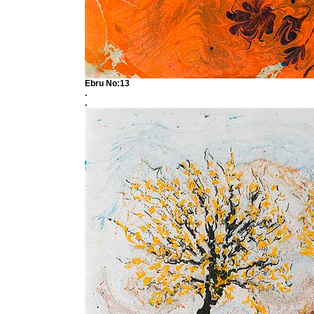
Ebru No:13
.
.