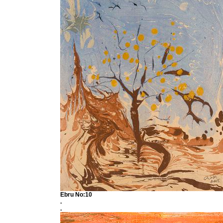
Ebru No:10
.
.