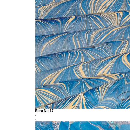
Ebru No:17
.
.