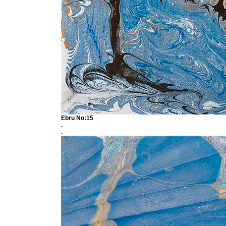
Ebru No:15
.
.