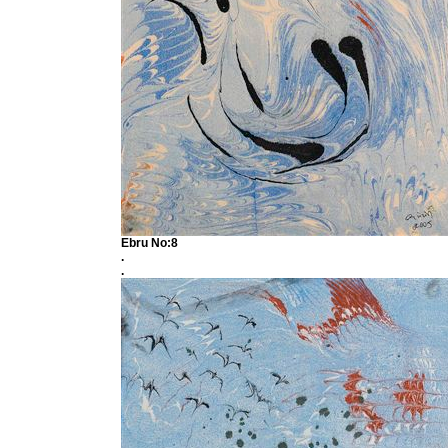
Ebru No:8
.
.