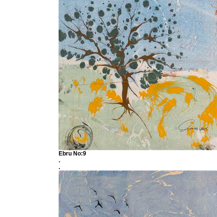
Ebru No:9
.
.