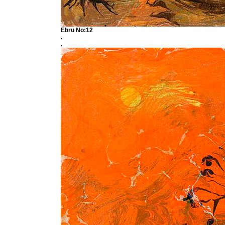
Ebru No:12
.
.