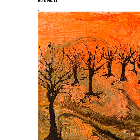
Ebru No:11
.
.