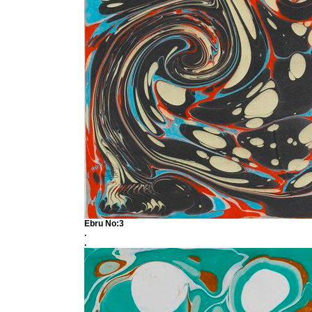
Ebru No:3
.
.