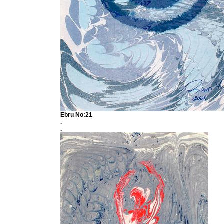
Ebru No:21
.
.