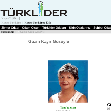
Kayıt Ol
|
Giriş
|
Hazine Sandığım
|
Hazine Sandığıma Ekle
Ziynet Odası
Odam Olsun
Türklider Odaları
Sizin Odalarınız
Sohbet Odas
Buradasınız :
Güzin Kayır Gözüyle
Güzin Kayır Gözüyle
Gü
Tüm Yazıları
06