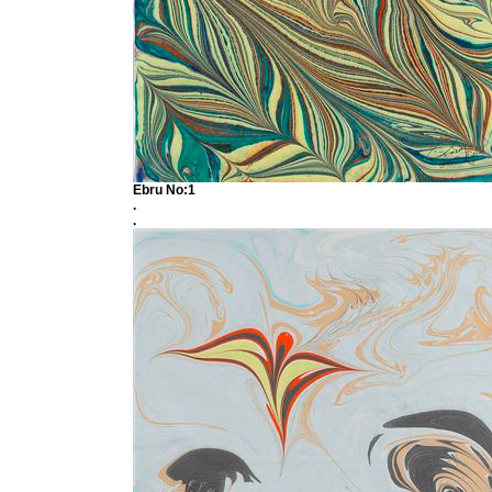
Ebru No:1
.
.