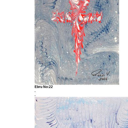
Ebru No:22
.
.