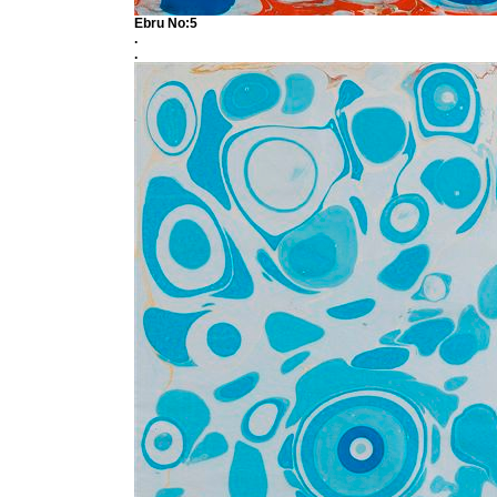
Ebru No:5
.
.