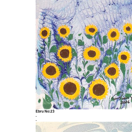
Ebru No:23
.
.