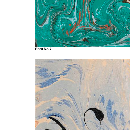
Ebru No:7
.
.