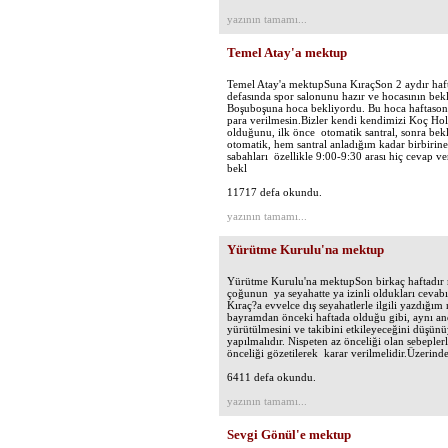
yazının tamamı...
Temel Atay'a mektup
Temel Atay'a mektupSuna KıraçSon 2 aydır haf
defasında spor salonunu hazır ve hocasının bek
Boşuboşuna hoca bekliyordu. Bu hoca haftasonl
para verilmesin.Bizler kendi kendimizi Koç Hold
olduğunu, ilk önce otomatik santral, sonra be
otomatik, hem santral anladığım kadar birbirin
sabahları özellikle 9:00-9:30 arası hiç cevap 
bekl
11717 defa okundu.
yazının tamamı...
Yürütme Kurulu'na mektup
Yürütme Kurulu'na mektupSon birkaç haftadır m
çoğunun ya seyahatte ya izinli oldukları cevab
Kıraç?a evvelce dış seyahatlerle ilgili yazdığım
bayramdan önceki haftada olduğu gibi, aynı anda
yürütülmesini ve takibini etkileyeceğini düşün
yapılmalıdır. Nispeten az önceliği olan sebepler
önceliği gözetilerek karar verilmelidir.Üzerind
6411 defa okundu.
yazının tamamı...
Sevgi Gönül'e mektup