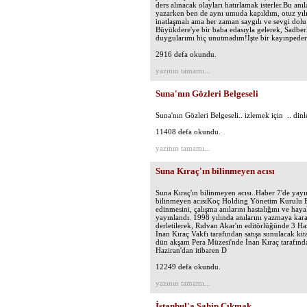
ders alınacak olayları hatırlamak isterler.Bu a
yazarken ben de aynı umuda kapıldım, otuz yıl
inatlaşmalı ama her zaman saygılı ve sevgi dol
Büyükdere'ye bir baba edasıyla gelerek, Sadbe
duygularımı hiç unutmadım!İşte bir kayınpeder 
2916 defa okundu.
yazının tamamı...
Suna'nın Gözleri Belgeseli
Suna'nın Gözleri Belgeseli.. izlemek için .. din
11408 defa okundu.
yazının tamamı...
Suna Kıraç'ın bilinmeyen acısı
Suna Kıraç'ın bilinmeyen acısı..Haber 7'de yayın
bilinmeyen acısıKoç Holding Yönetim Kurulu Başk
edinmesini, çalışma anılarını hastalığını ve hay
yayınlandı. 1998 yılında anılarını yazmaya karar
derletilerek, Rıdvan Akar'ın editörlüğünde 3 
İnan Kıraç Vakfı tarafından satışa sunulacak k
dün akşam Pera Müzesi'nde İnan Kıraç tarafından
Haziran'dan itibaren D
12249 defa okundu.
yazının tamamı...
İstanbul'a Sahip Çıkmak