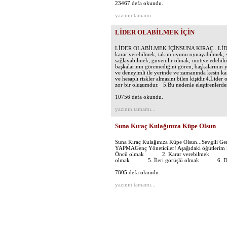
23467 defa okundu.
yazının tamamı...
LİDER OLABİLMEK İÇİN
LİDER OLABİLMEK İÇİNSUNA KIRAÇ...LİDER 
karar verebilmek, takım oyunu oynayabilmek, ya
sağlayabilmek, güvenilir olmak, motive edebilme
başkalarının göremediğini gören, başkalarının ya
ve deneyimli ile yerinde ve zamanında kesin kara
ve hesaplı riskler almasını bilen kişidir.4.Lid
zor bir oluşumdur. 5.Bu nedenle eleştirenlerden 
10756 defa okundu.
yazının tamamı...
Suna Kıraç Kulağınıza Küpe Olsun
Suna Kıraç Kulağınıza Küpe Olsun...Sevgili Ge
YAPMAGenç Yöneticiler! Aşağıdaki öğütler
Öncü olmak 2. Karar verebilmek 3. Ta
olmak 5. İleri görüşlü olmak 6. Değiş
7805 defa okundu.
yazının tamamı...