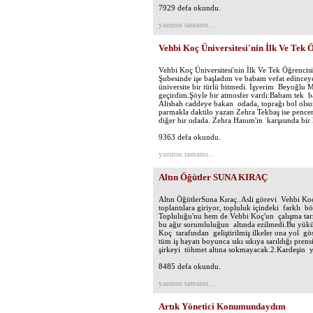
7929 defa okundu.
yazının tamamı...
Vehbi Koç Üniversitesi'nin İlk Ve Tek 
Vehbi Koç Üniversitesi'nin İlk Ve Tek Öğrencis
Şubesinde işe başladım ve babam vefat edinceye
üniversite bir türlü bitmedi. İşyerim Beyoğlu 
geçirdim.Şöyle bir atmosfer vardı:Babam tek ba
Alisbah caddeye bakan odada, toprağı bol olsun
parmakla daktilo yazan Zehra Tekbaş ise pence
diğer bir odada. Zehra Hanım'ın karşısında bi
9363 defa okundu.
yazının tamamı...
Altın Öğütler SUNA KIRAÇ
Altın ÖğütlerSuna Kıraç..Asli görevi Vehbi Koç'
toplantılara giriyor, topluluk içindeki farklı 
Topluluğu'nu hem de Vehbi Koç'un çalışma tarz
bu ağır sorumluluğun altında ezilmedi.Bu yükü 
Koç tarafından geliştirilmiş ilkeler ona yol g
tüm iş hayatı boyunca sıkı sıkıya sarıldığı pren
şirkeyi töhmet altına sokmayacak.2.Kardeşin ya
8485 defa okundu.
yazının tamamı...
Artık Yönetici Konumundaydım