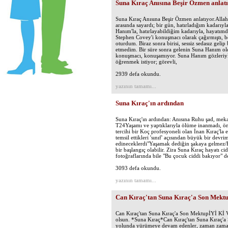
Suna Kıraç Anısına Beşir Özmen anlatı
Suna Kıraç Anısına Beşir Özmen anlatıyor.Allah 
arasında sayardı; bir gün, hatırladığım kadarıy
Hanım'la, hatırlayabildiğim kadarıyla, hayatımd
Stephen Covey'i konuşmacı olarak çağırmıştı, be
oturdum. Biraz sonra birisi, sessiz sedasız gelip
etmedim. Bir süre sonra gelenin Suna Hanım ol
konuşmacı, konuşamıyor. Suna Hanım gözleriyle 
öğrenmek istiyor; görevli,
2939 defa okundu.
yazının tamamı...
Suna Kıraç'ın ardından
Suna Kıraç'ın ardından: Anısına Ruhu şad, mek
T24Yaşamı ve yaptıklarıyla ölüme inanmadı, ömr
tercihi bir Koç profesyoneli olan İnan Kıraç'la 
temsil ettikleri 'sınıf' açısından büyük bir de
edineceklerdi"Yaşamak dediğin şakaya gelmez/Büy
bir başlangıç olabilir. Zira Suna Kıraç hayatı 
fotoğraflarında bile "Bu çocuk ciddi bakıyor" 
3093 defa okundu.
yazının tamamı...
Can Kıraç'tan Suna Kıraç'a Son Mekt
Can Kıraç'tan Suna Kıraç'a Son MektupİYİ K
olsun. *Suna Kıraç*Can Kıraç'tan Suna Kıra
yolunda yürümeye devam edenler, zaman zaman a