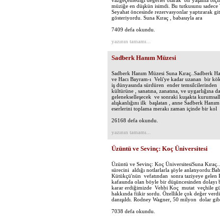
vazgeçemediği değerler olarak bir yaşama biçim
müziğe en düşkün isimdi. Bu tutkusunu sadece T
Seyahat öncesinde rezervasyonlar yaptırarak git
gösteriyordu. Suna Kıraç , babasıyla ara
7409 defa okundu.
yazının tamamı...
Sadberk Hanım Müzesi
Sadberk Hanım Müzesi Suna Kıraç..Sadberk 
ve Hacı Bayram-ı Veli'ye kadar uzanan bir kök
iş dünyasında sürdüren ender temsilcilerinden b
kültürüne , sanatına, zanatına, ve uygarlığına d
gelenekselleşecek ve sonraki kuşakta kurumsal
alışkanlığını ilk başlatan , anne Sadberk Han
eserlerini toplama merakı zaman içinde bir kol
26168 defa okundu.
yazının tamamı...
Üzüntü ve Sevinç: Koç Üniversitesi
Üzüntü ve Sevinç: Koç ÜniversitesiSuna Kıraç..
sürecini aldığı notlarlarla şöyle anlatıyordu:
Kütükçü'nün vefatından sonra taziyeye gelen P
kafasında olan böyle bir düşüncesinden dolayı 
karar erdiğimizde Vehbi Koç mutat veçhile güv
hakkında fiikir sordu. Özellikle çok değer ve
danışıldı. Rodney Wagner, 50 milyon dolar gib
7038 defa okundu.