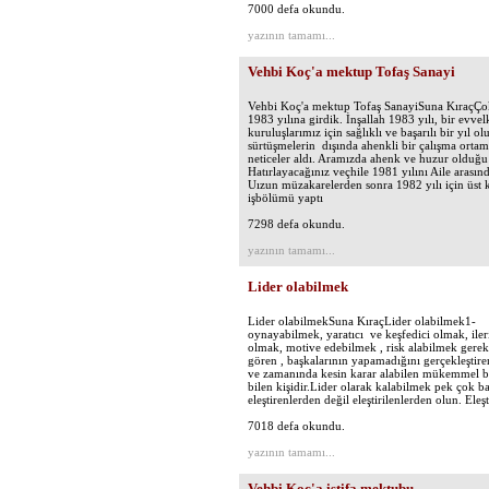
7000 defa okundu.
yazının tamamı...
Vehbi Koç'a mektup Tofaş Sanayi
Vehbi Koç'a mektup Tofaş SanayiSuna KıraçÇok ş
1983 yılına girdik. İnşallah 1983 yılı, bir evve
kuruluşlarımız için sağlıklı ve başarılı bir yıl 
sürtüşmelerin dışında ahenkli bir çalışma orta
neticeler aldı. Aramızda ahenk ve huzur olduğu 
Hatırlayacağınız veçhile 1981 yılını Aile arasında
Uızun müzakarelerden sonra 1982 yılı için üst k
işbölümü yaptı
7298 defa okundu.
yazının tamamı...
Lider olabilmek
Lider olabilmekSuna KıraçLider olabilmek1- L
oynayabilmek, yaratıcı ve keşfedici olmak, ile
olmak, motive edebilmek , risk alabilmek gerek
gören , başkalarının yapamadığını gerçekleştire
ve zamanında kesin karar alabilen mükemmel bir t
bilen kişidir.Lider olarak kalabilmek pek çok 
eleştirenlerden değil eleştirilenlerden olun. Eleşt
7018 defa okundu.
yazının tamamı...
Vehbi Koç'a istifa mektubu