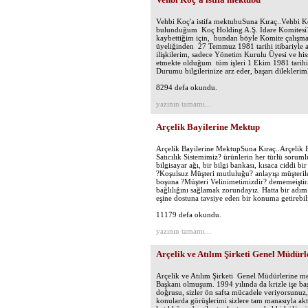
Vehbi Koç'a istifa mektubuSuna Kıraç..Vehbi Ko
bulunduğum Koç Holding A.Ş. İdare Komitesi?n
kaybettiğim için, bundan böyle Komite çalışma
üyeliğinden 27 Temmuz 1981 tarihi itibariyle a
ilişkilerim, sadece Yönetim Kurulu Üyesi ve hiss
etmekte olduğum tüm işleri 1 Ekim 1981 tarih
Durumu bilgilerinize arz eder, başarı dileklerim
8294 defa okundu.
yazının tamamı...
Arçelik Bayilerine Mektup
Arçelik Bayilerine MektupSuna Kıraç..Arçelik Ba
Satıcılık Sistemimiz? ürünlerin her türlü sorumlu
bilgisayar ağı, bir bilgi bankası, kısaca ciddi bi
?Koşulsuz Müşteri mutluluğu? anlayışı müşteril
boşuna ?Müşteri Velinimetimizdir? dememeiştir.
bağlılığını sağlamak zorundayız. Hatta bir adım 
eşine dostuna tavsiye eden bir konuma getirebil
11179 defa okundu.
yazının tamamı...
Arçelik ve Atılım Şirketi Genel Müdür
Arçelik ve Atılım Şirketi Genel Müdürlerine m
Başkanı olmuşum. 1994 yılında da krizle işe b
doğrusu, sizler ön safta mücadele veriyorsunuz
konularda görüşlerimi sizlere tam manasıyla a