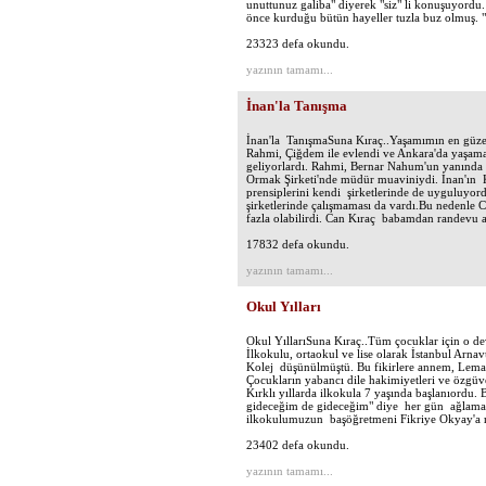
unuttunuz galiba" diyerek "siz" li konuşuyordu
önce kurduğu bütün hayeller tuzla buz olmuş. "Ş
23323 defa okundu.
yazının tamamı...
İnan'la Tanışma
İnan'la TanışmaSuna Kıraç..Yaşamımın en güzel
Rahmi, Çiğdem ile evlendi ve Ankara'da yaşamay
geliyorlardı. Rahmi, Bernar Nahum'un yanında 
Ormak Şirketi'nde müdür muaviniydi. İnan'ın K
prensiplerini kendi şirketlerinde de uyguluyord
şirketlerinde çalışmaması da vardı.Bu nedenle 
fazla olabilirdi. Can Kıraç babamdan randevu al
17832 defa okundu.
yazının tamamı...
Okul Yılları
Okul YıllarıSuna Kıraç..Tüm çocuklar için o d
İlkokulu, ortaokul ve lise olarak İstanbul Arn
Kolej düşünülmüştü. Bu fikirlere annem, Lema
Çocukların yabancı dile hakimiyetleri ve özgüve
Kırklı yıllarda ilkokula 7 yaşında başlanıordu
gideceğim de gideceğim" diye her gün ağlam
ilkokulumuzun başöğretmeni Fikriye Okyay'a r
23402 defa okundu.
yazının tamamı...