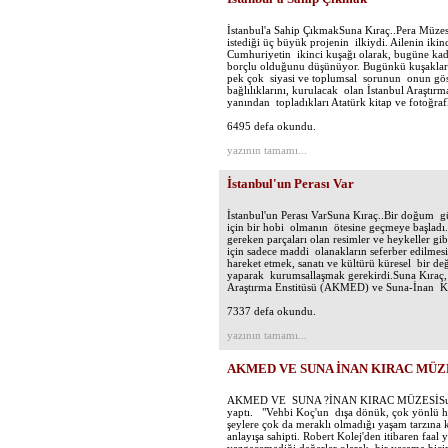
İstanbul'a Sahip ÇıkmakSuna Kıraç..Pera Müzesi
istediği üç büyük projenin ilkiydi. Ailenin ikinc
Cumhuriyetin ikinci kuşağı olarak, bugüne kad
borçlu olduğunu düşünüyor. Bugünkü kuşakları
pek çok siyasi ve toplumsal sorunun onun göst
bağlılıklarını, kurulacak olan İstanbul Araştır
yanından topladıkları Atatürk kitap ve fotoğrafl
6495 defa okundu.
yazının tamamı...
İstanbul'un Perası Var
İstanbul'un Perası VarSuna Kıraç..Bir doğum gü
için bir hobi olmanın ötesine geçmeye başladı.
gereken parçaları olan resimler ve heykeller gib
için sadece maddi olanakların seferber edilmes
hareket etmek, sanatı ve kültürü küresel bir de
yaparak kurumsallaşmak gerekirdi.Suna Kıraç, i
Araştırma Enstitüsü (AKMED) ve Suna-İnan Kı
7337 defa okundu.
yazının tamamı...
AKMED VE SUNA İNAN KIRAC MÜZ
AKMED VE SUNA ?İNAN KIRAC MÜZESİSuna Kıra
yaptı. "Vehbi Koç'un dışa dönük, çok yönlü ha
şeylere çok da meraklı olmadığı yaşam tarzına 
anlayışa sahipti. Robert Kolej'den itibaren faal