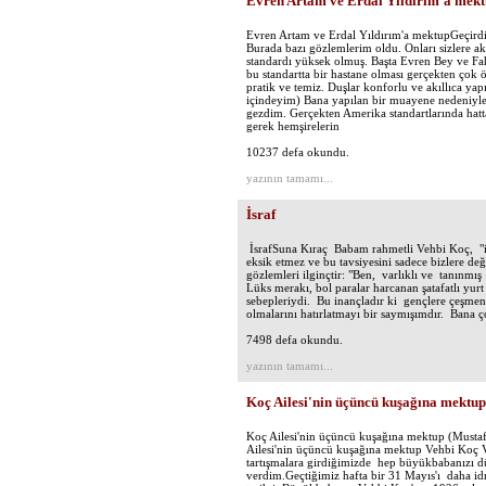
Evren Artam ve Erdal Yıldırım'a mek
Evren Artam ve Erdal Yıldırım'a mektupGeçirdi
Burada bazı gözlemlerim oldu. Onları sizlere ak
standardı yüksek olmuş. Başta Evren Bey ve Fa
bu standartta bir hastane olması gerçekten çok 
pratik ve temiz. Duşlar konforlu ve akıllıca yapıl
içindeyim) Bana yapılan bir muayene nedeniyle
gezdim. Gerçekten Amerika standartlarında hatt
gerek hemşirelerin
10237 defa okundu.
yazının tamamı...
İsraf
İsrafSuna Kıraç Babam rahmetli Vehbi Koç, "iti
eksik etmez ve bu tavsiyesini sadece bizlere deği
gözlemleri ilginçtir: "Ben, varlıklı ve tanınmış
Lüks merakı, bol paralar harcanan şatafatlı yurt 
sebepleriydi. Bu inançladır ki gençlere çeşme
olmalarını hatırlatmayı bir saymışımdır. Bana ç
7498 defa okundu.
yazının tamamı...
Koç Ailesi'nin üçüncü kuşağına mektup
Koç Ailesi'nin üçüncü kuşağına mektup (Mustaf
Ailesi'nin üçüncü kuşağına mektup Vehbi Koç V
tartışmalara girdiğimizde hep büyükbabanızı 
verdim.Geçtiğimiz hafta bir 31 Mayıs'ı daha id