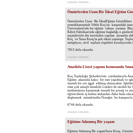
yazının tamamı...
Ömürlerden Uzun Bir İdeal Eğitim Gön
Ömürlerden Uzun Bir İdealEğitim Gönüllüleri
yemekhanesinde Vehbi Koç'un karşısıdaki isim 
Üniversitesi'nde bir eğitim vahası yaratan Bü
Kibrit Fabrikası'nda eğitime başladığı o günler
seçimleriyle din üzerinden yapılan siyasetin ald
Koç ve Suna Kıraç'ta şok etkisi yapmıştı. Topl
tartışılıyor, sivil toplum örgütleri kuruluyord
7813 defa okundu.
yazının tamamı...
Anadolu Lisesi yapımı konusunda Suna
Koç Topluluğu Şirketleri'nin yardımlarıyla An
Eğitim alanında kalıcı bir eser yapılmalı ve işle
önemli bir yer işgal edilmiş olunacaktır. İşlet
olan çok amaçlı Anadolu Liseleri ile sürekli bir 
imtihanlarını kazanmak önemli bir prestij ve s
öğrencilerin iş bulma imkanları daha fazla olaca
düşünmek mümkündür.Örneğin bu kampus'ta 
6744 defa okundu.
yazının tamamı...
Eğitime Adanmış Bir yaşam
Eğitime Adanmış Bir yaşamSuna Kıraç..Günümüzd