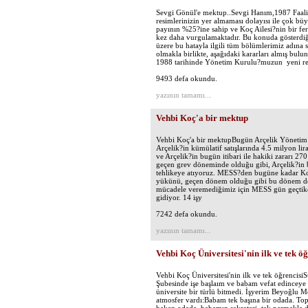
Sevgi Gönül'e mektup..Sevgi Hanım,1987 Faali
resimlerinizin yer almaması dolayısı ile çok bü
payının %25?ine sahip ve Koç Ailesi?nin bir fe
kez daha vurgulamaktadır. Bu konuda gösterdiği
üzere bu hatayla ilgili tüm bölümlerimiz adına 
olmakla birlikte, aşağıdaki kararları almış bul
1988 tarihinde Yönetim Kurulu?muzun yeni resmi
9493 defa okundu.
yazının tamamı...
Vehbi Koç'a bir mektup
Vehbi Koç'a bir mektupBugün Arçelik Yönetim K
Arçelik?in kümülatif satışlarında 4.5 milyon li
ve Arçelik?in bugün itibari ile hakiki zararı 2
geçen grev döneminde olduğu gibi, Arçelik?in b
tehlikeye atıyoruz. MESS?den bugüne kadar Ko
yükünü, geçen dönem olduğu gibi bu dönem de K
mücadele veremediğimiz için MESS gün geçtikçe
gidiyor. 14 işy
7242 defa okundu.
yazının tamamı...
Vehbi Koç Üniversitesi'nin ilk ve tek öğ
Vehbi Koç Üniversitesi'nin ilk ve tek öğrencis
Şubesinde işe başlaım ve babam vefat edinceye k
üniversite bir türlü bitmedi. İşyerim Beyoğlu M
atmosfer vardı:Babam tek başına bir odada. To