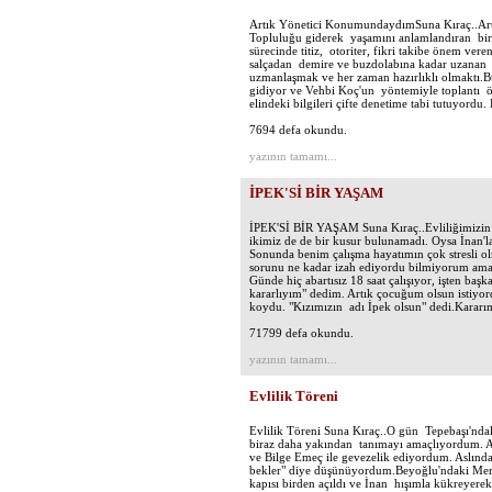
Artık Yönetici KonumundaydımSuna Kıraç..Art
Topluluğu giderek yaşamını anlamlandıran bir 
sürecinde titiz, otoriter, fikri takibe önem ve
salçadan demire ve buzdolabına kadar uzanan ço
uzmanlaşmak ve her zaman hazırlıklı olmaktı.Bu 
gidiyor ve Vehbi Koç'un yöntemiyle toplantı ö
elindeki bilgileri çifte denetime tabi tutuyordu
7694 defa okundu.
yazının tamamı...
İPEK'Sİ BİR YAŞAM
İPEK'Sİ BİR YAŞAM Suna Kıraç..Evliliğimizin 1
ikimiz de de bir kusur bulunamadı. Oysa İnan'l
Sonunda benim çalışma hayatımın çok stresli 
sorunu ne kadar izah ediyordu bilmiyorum ama
Günde hiç abartısız 18 saat çalışıyor, işten ba
kararlıyım" dedim. Artık çocuğum olsun istiyo
koydu. "Kızımızın adı İpek olsun" dedi.Kararım
71799 defa okundu.
yazının tamamı...
Evlilik Töreni
Evlilik Töreni Suna Kıraç..O gün Tepebaşı'ndak
biraz daha yakından tanımayı amaçlıyordum. 
ve Bilge Emeç ile gevezelik ediyordum. Aslında
bekler" diye düşünüyordum.Beyoğlu'ndaki Merkez
kapısı birden açıldı ve İnan hışımla kükreyer