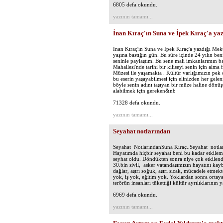
6805 defa okundu.
yazının tamamı...
İnan Kıraç'ın Suna ve İpek Kıraç'a ya
İnan Kıraç'ın Suna ve İpek Kıraç'a yazdığı M
yaşına bastığın gün. Bu süre içinde 24 yılın be
seninle paylaştım. Bu sene mali imkanlarımın 
Mahallesi'nde tarihi bir kiliseyi senin için al
Müzesi ile yaşamakta . Kültür varlığımızın pek 
bu eserin yaşayabilmesi için elinizden her gel
böyle senin adını taşıyan bir müze haline dönüş
alabilmek için gereken&nb
71328 defa okundu.
yazının tamamı...
Seyahat notlarından
Seyahat NotlarındanSuna Kıraç..Seyahat notları
Hayatımda hiçbir seyahat beni bu kadar etkil
seyhat oldu. Döndükten sonra niye çok etkilen
30.bin sivil, asker vatandaşımızın hayatını kay
dağlar, aşırı soğuk, aşırı sıcak, mücadele etmek
yok, iş yok, eğitim yok. Yoklardan sonra ortaya
terörün insanları tükettiği kültür ayrılıklarının
6969 defa okundu.
yazının tamamı...