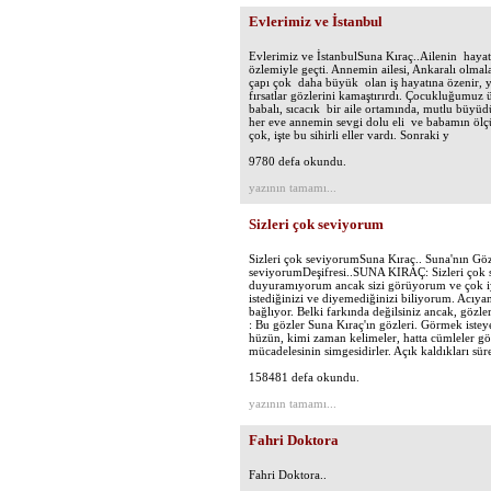
Evlerimiz ve İstanbul
Evlerimiz ve İstanbulSuna Kıraç..Ailenin haya
özlemiyle geçti. Annemin ailesi, Ankaralı olma
çapı çok daha büyük olan iş hayatına özenir, yı
fırsatlar gözlerini kamaştırırdı. Çocukluğumuz ü
babalı, sıcacık bir aile ortamında, mutlu büyü
her eve annemin sevgi dolu eli ve babamın ölç
çok, işte bu sihirli eller vardı. Sonraki y
9780 defa okundu.
yazının tamamı...
Sizleri çok seviyorum
Sizleri çok seviyorumSuna Kıraç.. Suna'nın Gözl
seviyorumDeşifresi..SUNA KIRAÇ: Sizleri çok se
duyuramıyorum ancak sizi görüyorum ve çok i
istediğinizi ve diyemediğinizi biliyorum. Acıya
bağlıyor. Belki farkında değilsiniz ancak, 
: Bu gözler Suna Kıraç'ın gözleri. Görmek istey
hüzün, kimi zaman kelimeler, hatta cümleler gör
mücadelesinin simgesidirler. Açık kaldıkları sür
158481 defa okundu.
yazının tamamı...
Fahri Doktora
Fahri Doktora..