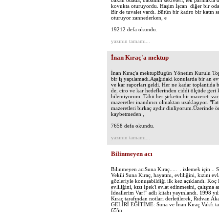
bakan odada, babamın sekreteri, tek parmakla d
kovukta oturuyordu. Haşim İşcan diğer bir oda
Bir de tuvalet vardı. Bütün bir kadro bir katın
oturuyor zannederken, e
19212 defa okundu.
yazının tamamı...
İnan Kıraç'a mektup
İnan Kıraç'a mektupBugün Yönetim Kurulu Topl
bir iş yapılamadı.Aşağıdaki konularda bir an evv
ve kar raporları geldi. Her ne kadar toplantıda b
de, ciro ve kar hedeflerinden ciddi ölçüde geri k
bilemiyorum. Tabii her şirketin bir mazereti v
mazeretler inandırıcı olmaktan uzaklaşıyor. "Fat
mazeretleri birkaç aydır dinliyorum.Üzerinde 
kaybetmeden ,
7658 defa okundu.
yazının tamamı...
Bilinmeyen acı
Bilinmeyen acıSuna Kıraç..... . izlemek için .
Vekili Suna Kıraç, hayatını, evliliğini, kızını evl
gözleriyle konuşabildiği ilk kez açıklandı. Ko
evliliğini, kızı İpek'i evlat edinmesini, çalışma
İdeallerim Var!" adlı kitabı yayınlandı. 1998 yı
Kıraç tarafından notları derletilerek, Rıdvan A
GELİRİ EĞİTİME: Suna ve İnan Kıraç Vakfı tara
65'in