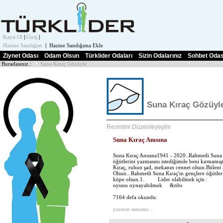
Kayıt Ol
|
Giriş
|
Hazine Sandığım
|
Hazine Sandığıma Ekle
Ziynet Odası
Odam Olsun
Türklider Odaları
Sizin Odalarınız
Sohbet Odas
Buradasınız :
Suna Kıraç Gözüyle
Suna Kıraç Gözüyl
Resmimi Düzenleyeyim
Suna Kıraç Anısına
Suna Kıraç Anısına1941 - 2020..Rahmetli Suna 
öğütlerini yazmasını istediğimde beni kırmamışt
Kıraç, ruhun şad, mekanın cennet olsun.Bülen
Olsun...Rahmetli Suna Kıraç'ın gençlere öğütl
küpe olsun.1. Lider olabilmek için
oyunu oynayabilmek &nbs
7164 defa okundu.
yazının tamamı...