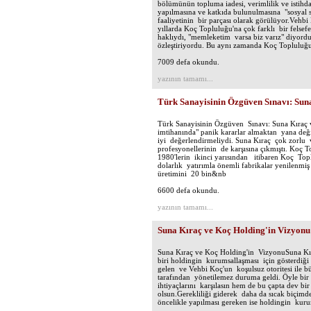
bölümünün topluma iadesi, verimlilik ve istih
yapılmasına ve katkıda bulunulmasına "sosyal s
faaliyetinin bir parçası olarak görülüyor.Vehb
yıllarda Koç Topluluğu'na çok farklı bir felsef
haklıydı, "memleketim varsa biz varız" diyordu
özleştiriyordu. Bu aynı zamanda Koç Topluluğu
7009 defa okundu.
yazının tamamı...
Türk Sanayisinin Özgüven Sınavı: Suna
Türk Sanayisinin Özgüven Sınavı: Suna Kıraç v
imtihanında" panik kararlar almaktan yana değil
iyi değerlendirmeliydi. Suna Kıraç çok zorlu 
profesyonellerinin de karşısına çıkmıştı. Koç 
1980'lerin ikinci yarısından itibaren Koç To
dolarlık yatırımla önemli fabrikalar yenilenmiş
üretimini 20 bin&nb
6600 defa okundu.
yazının tamamı...
Suna Kıraç ve Koç Holding'in Vizyonu
Suna Kıraç ve Koç Holding'in VizyonuSuna Kıra
biri holdingin kurumsallaşması için gösterdiği ı
gelen ve Vehbi Koç'un koşulsuz otoritesi ile b
tarafından yönetilemez duruma geldi. Öyle bi
ihtiyaçlarını karşılasın hem de bu çapta dev bi
olsun.Gerekliliği giderek daha da sıcak biçimde
öncelikle yapılması gereken ise holdingin kuru