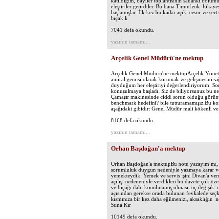
katıldığım, bayiler toplantısının sabahki bölüm
eleştiriler getirdiler. Bu bana Timurlenk hikaye
başlamışlar. İlk kez bu kadar açık, cesur ve ser
bıçak k
7041 defa okundu.
yazının tamamı...
Arçelik Genel Müdürü'ne mektup
Arçelik Genel Müdürü'ne mektupArçelik Yönet
amiral gemisi olarak korumak ve gelişmesini sağ
duyduğum her eleştiriyi değerlendiriyorum. Son
konuşulmaya başladı. Siz de biliyorsunuz bu ned
Çamaşır makinesinde ciddi sorun olduğu görünü
benchmark hedefini? bile tutturamamışız.Bu ko
aşağıdaki gibidir: Genel Müdür mali kökenli ve
8168 defa okundu.
yazının tamamı...
Orhan Başdoğan'a mektup
Orhan Başdoğan'a mektupBu notu yazayım mı, 
sorumluluk duygun nedeniyle yazmaya karar v
yemekteydik. Yemek ve servis işini Divan'a vermi
açılışı nedeneniyle verdikleri bu davete çok öz
ve bıçağı dahi konulmamış olması, üç değişik 
açısından gerekse orada bulunan fevkalede seçki
kısmınıza bir kez daha eğilmenizi, aksaklığın n
Suna Kır
10149 defa okundu.