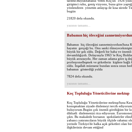
tarihtir.Büyükbabanız Vehbi Koç'un 1926 yılın
girişimci ruhu, geniş vizyonu, buna göre yaptığı 
yönlendiren yönetim anlayışı ile kısa sürede Tür
bugün
21820 defa okundu.
yazının tamamı...
Babamın hiç öleceğini zannetmiyordu
Babamın hiç öleceğini zannetmiyordumSuna Kı
hayatın gerçeği bu. Onu sanki ölmeyecekmişim g
büyük bir şok oldu. Değerli bir baba ve önemli
devamlılığıydı. Dolayısıyla 1963 'te Koç Hold
büyük arzusuydu. Her zaman adama göre iş değil
profesyonelleşmek ve şirketlerin kişilere bağ
oldu. İnşallah müessese bundan sonra onun hede
babamın gösterdiği yolda
7824 defa okundu.
yazının tamamı...
Koç Topluluğu Yöneticilerine mektup
Koç Topluluğu Yöneticilerine mektupSuna Kıraç
konuşmaktan ziyade dinlemeyi tercih ediyorum. B
buluyorum.Bugün çok önemli gördüğüm bir konu
dikkatli dinlemenizi rica ediyorum. Euromoney'
çıktı. Bu makalede borsanın spekülatörler elind
yabancı yatırımcıların büyük ölçüde rahatsız ol
yerinde Türkiye'de halka açık şirketleri olan 
ilişkilerinin devam ettiğind