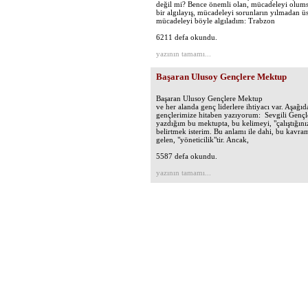
değil mi? Bence önemli olan, mücadeleyi olumsu
bir algılayış, mücadeleyi sorunların yılmadan ü
mücadeleyi böyle algıladım: Trabzon
6211 defa okundu.
yazının tamamı...
Başaran Ulusoy Gençlere Mektup
Başaran Ulusoy Gençlere Mektu
ve her alanda genç liderlere ihtiyacı var. Aşağı
gençlerimize hitaben yazıyorum: Sevgili Gençle
yazdığım bu mektupta, bu kelimeyi, "çalıştığın
belirtmek isterim. Bu anlamı ile dahi, bu kavra
gelen, "yöneticilik"tir. Ancak,
5587 defa okundu.
yazının tamamı...