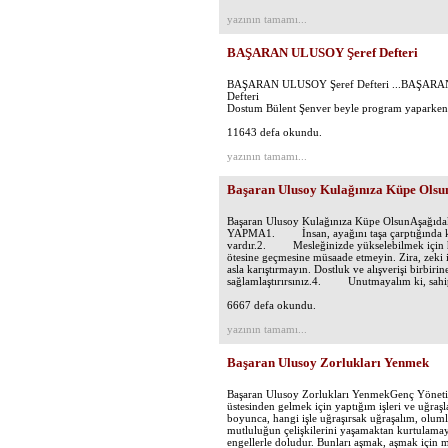
yazının tamamı...
BAŞARAN ULUSOY Şeref Defteri
BAŞARAN ULUSOY Şeref Defteri ...BAŞARA
Defteri 04.11.200
Dostum Bülent Şenver beyle program yaparke
11643 defa okundu.
yazının tamamı...
Başaran Ulusoy Kulağınıza Küpe Olsu
Başaran Ulusoy Kulağınıza Küpe OlsunAşağıdak
YAPMA1. İnsan, ayağını taşa çarptığında kalb
vardır.2. Mesleğinizde yükselebilmek için hırs
ötesine geçmesine müsaade etmeyin. Zira, zeki 
asla karıştırmayın. Dostluk ve alışverişi birbirine
sağlamlaştırırsınız.4. Unutmayalım ki, sahip
6667 defa okundu.
yazının tamamı...
Başaran Ulusoy Zorlukları Yenmek
Başaran Ulusoy Zorlukları YenmekGenç Yöneticil
üstesinden gelmek için yaptığım işleri ve uğraş
boyunca, hangi işle uğraşırsak uğraşalım, olumlu
mutluluğun çelişkilerini yaşamaktan kurtulamay
engellerle doludur. Bunları aşmak, aşmak için 