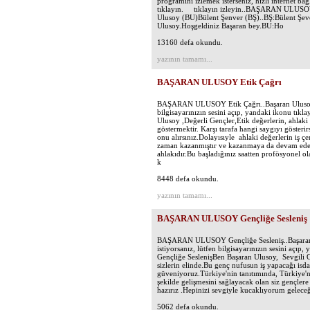
programını izlemek isterseniz, hızlı internet bağ
tıklayın. tıklayın izleyin..BAŞARAN ULUSOY B
Ulusoy (BU)Bülent Şenver (BŞ)..BŞ:Bülent Şeve
Ulusoy.Hoşgeldiniz Başaran bey.BU:Ho
13160 defa okundu.
yazının tamamı...
BAŞARAN ULUSOY Etik Çağrı
BAŞARAN ULUSOY Etik Çağrı..Başaran Ulusoy'un
bilgisayarınızın sesini açıp, yandaki ikonu t
Ulusoy ,Değerli Gençler,Etik değerlerin, ahlak
göstermektir. Karşı tarafa hangi saygıyı gösteri
onu alırsınız.Dolayısıyle ahlaki değerlerin iş ç
zaman kazanmıştır ve kazanmaya da devam edece
ahlakıdır.Bu başladığınız saatten profösyonel ol
k
8448 defa okundu.
yazının tamamı...
BAŞARAN ULUSOY Gençliğe Sesleniş
BAŞARAN ULUSOY Gençliğe Sesleniş..Başaran U
istiyorsanız, lütfen bilgisayarınızın sesini a
Gençliğe SeslenişBen Başaran Ulusoy, Sevgili G
sizlerin elinde.Bu genç nufusun iş yapacağı isd
güveniyoruz.Türkiye'nin tanıtımında, Türkiye'ni
şekilde gelişmesini sağlayacak olan siz gençlere
hazırız .Hepinizi sevgiyle kucaklıyorum geleceği
5062 defa okundu.