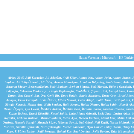
Hayat Verenler :
Microsoft
HP Türkiy
,
,
, <
,
,
,
,
Abbas Güçlü
Adil Karaağaç
Ali Ağaoğlu
Ali Kibar
Adnan Nas
Adnan Polat
Adnan Şenses
A
,
,
,
,
,
,
Saydam
Ali Talip Özdemir
Ali Üstay
Arman Manukyan
Arzuhan Yalçındağ
Asaf Güneri
Atila Şe
,
,
,
,
,
,
Başaran Ulusoy
BedrettinDalan
Bedri Baykam
Berhan Şimşek
BetülMardin
Bülend Özaydınlı
,
,
,
,
,
,
Edipoğlu
Celalettin Vardarsuyu
Cengiz Kaptanoğlu
Cevdetİnci
Çoşkun Ural
Cüneyt Asan
Cünet
,
,
,
,
,
,
Duran
Ege Cansel
Em. Org. Çevik Bir
Emre Berkin
Engin Akçakoca
Enver Ören
Erdal Aksoy
,
,
,
,
,
,
,
Arıoğlu
Ersin Faralyalı
Ersin Özince
Ethem Sancak
Fatih Altaylı
Fatih Terim
Ferit Şahenk
F
,
,
,
,
,
,
Güngör Kaymak
Hakan Ateş
Halit Soydan
Halit Kıvanç
Haluk Okutur
Haluk Şahin
Hamdi Akı
,
,
,
,
,
,
Hüsnü Özyeğin
Işın Çelebi
İbrahim Arıkan
İbrahim Betil
İbrahim Bodur
İbrahim Cevahir
İbrah
,
,
,
,
,
,
Kazım Taşkent
Kemal Köprülü
Kemal Şahin
Leyla Alaton Günyeli
LeylaUmar
Lucien Arkas
M
,
,
,
,
,
,
Keçeciler
Mehmet Kutman
Mehmet Şuhubi
Melih Aşık
Meltem Kurtsan
Mesut Erez
Metin Kalka
,
,
,
,
,
,
,
Özyürek
Mustafa Sarıgül
Mustafa Süzer
Mümtaz Soysal
Nafi Güral
Nail Keçili
Nasuh Mahruki
N
,
,
,
,
,
,
Nur Ger
Nurettin Çarmıklı
Nuri Çolakoğlu
Nüzhet Kandemir
Oğuz Gürsel
Oktay Duran
Oktay Ek
,
,
,
,
,
,
Kaşo
R.BülentTarhan
Raffi Portakal
Rahmi Koç
Rauf Denktaş
Refik Baydur
Rıfat Hisarcıklıoğ