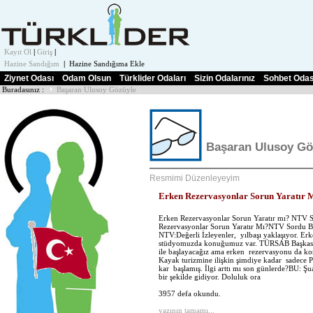
Kayıt Ol
|
Giriş
|
Hazine Sandığım
|
Hazine Sandığıma Ekle
Ziynet Odası
Odam Olsun
Türklider Odaları
Sizin Odalarınız
Sohbet Odas
Buradasınız :
Başaran Ulusoy Gözüyle
Başaran Ulusoy Gö
Resmimi Düzenleyeyim
Erken Rezervasyonlar Sorun Yaratır 
Erken Rezervasyonlar Sorun Yaratır mı? NTV S
Rezervasyonlar Sorun Yaratır Mı?NTV Sordu B
NTV:Değerli İzleyenler, yılbaşı yaklaşıyor. Er
stüdyomuzda konuğumuz var. TÜRSAB Başkası S
ile başlayacağız ama erken rezervasyonu da konu
Kayak turizmine ilişkin şimdiye kadar sadece 
kar başlamış. İlgi arttı mı son günlerde?BU: Ş
bir şekilde gidiyor. Doluluk ora
3957 defa okundu.
yazının tamamı...