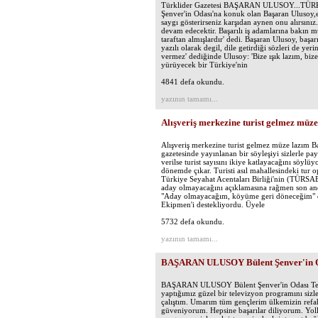
Türklider Gazetesi BAŞARAN ULUSOY...TÜR
Şenver'in Odası'na konuk olan Başaran Ulusoy,e
saygı gösterirseniz karşıdan aynen onu alırsın
devam edecektir. Başarılı iş adamlarına bakın m
taraftan almışlardır' dedi. Başaran Ulusoy, baş
yazılı olarak degil, dile getirdiği sözleri de y
vermez' dediğinde Ulusoy: 'Bize ışık lazım, bize
yürüyecek bir Türkiye'nin
4841 defa okundu.
yazının tamamı...
Alışveriş merkezine turist gelmez müz
Alışveriş merkezine turist gelmez müze lazım B
gazetesinde yayınlanan bir söyleşiyi sizlerle p
verilse turist sayısını ikiye katlayacağını söy
dönemde çıkar. Turisti asıl mahallesindeki tur 
Türkiye Seyahat Acentaları Birliği'nin (TÜRSAB
aday olmayacağını açıklamasına rağmen son anda
"Aday olmayacağım, köyüme geri döneceğim" de
Ekipmen'i destekliyordu. Üyele
5732 defa okundu.
yazının tamamı...
BAŞARAN ULUSOY Bülent Şenver'in O
BAŞARAN ULUSOY Bülent Şenver'in Odası Tele
yaptığımız güzel bir televizyon programını siz
çalıştım. Umarım tüm gençlerim ülkemizin refah 
güveniyorum. Hepsine başarılar diliyorum. Yoll