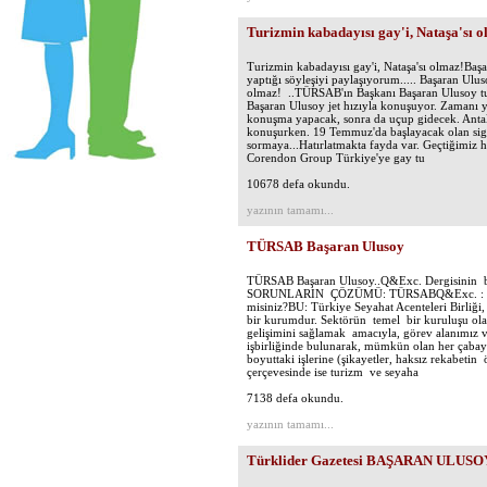
Turizmin kabadayısı gay'i, Nataşa'sı o
Turizmin kabadayısı gay'i, Nataşa'sı olmaz!Baş
yaptığı söyleşiyi paylaşıyorum..... Başaran Ulus
olmaz! ..TÜRSAB'ın Başkanı Başaran Ulusoy tu
Başaran Ulusoy jet hızıyla konuşuyor. Zamanı y
konuşma yapacak, sonra da uçup gidecek. Antaly
konuşurken. 19 Temmuz'da başlayacak olan sigar
sormaya...Hatırlatmakta fayda var. Geçtiğimiz ha
Corendon Group Türkiye'ye gay tu
10678 defa okundu.
yazının tamamı...
TÜRSAB Başaran Ulusoy
TÜRSAB Başaran Ulusoy..Q&Exc. Dergisinin b
SORUNLARIN ÇÖZÜMÜ: TÜRSABQ&Exc. : TÜRSAB'
misiniz?BU: Türkiye Seyahat Acenteleri Birliği
bir kurumdur. Sektörün temel bir kuruluşu o
gelişimini sağlamak amacıyla, görev alanımız v
işbirliğinde bulunarak, mümkün olan her çabayı
boyuttaki işlerine (şikayetler, haksız rekabetin
çerçevesinde ise turizm ve seyaha
7138 defa okundu.
yazının tamamı...
Türklider Gazetesi BAŞARAN ULUSO