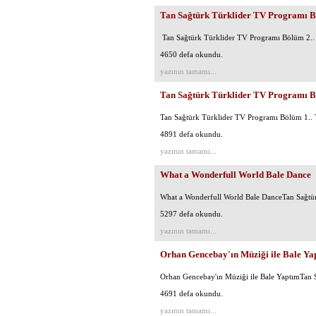
Tan Sağtürk Türklider TV Programı 
Tan Sağtürk Türklider TV Programı Bölüm 2..
4650 defa okundu.
yazının tamamı...
Tan Sağtürk Türklider TV Programı 
Tan Sağtürk Türklider TV Programı Bölüm 1.. 
4891 defa okundu.
yazının tamamı...
What a Wonderfull World Bale Dance
What a Wonderfull World Bale DanceTan Sağtür
5297 defa okundu.
yazının tamamı...
Orhan Gencebay'ın Müziği ile Bale Ya
Orhan Gencebay'ın Müziği ile Bale YaptımTan S
4691 defa okundu.
yazının tamamı...