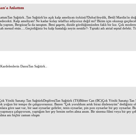
an'a Anlattım
ttımTan Sağtürk..Tan Sağtürk'ün açık kalp ameliyatı öyküsü?Dubai'deydik, Betûl Mardin'in do
 edecekti. Kalp ameliyatı! Ne kadar kolay telaffuz ediyoruz değil mi? Bizim için okunup geçilec
a yaptım, Bergüzar'la da tanıştım. Beni şaşırttı, dizide gördüğümüzden faklı bir kız. Çok moder
lah mesud etsin.....Geçirdiğiniz bu kalp hastalığı neyin nesidir?- Tıptaki adı atrial septal defekt. Tü
.Kardelenlerin DansıTan Sağtürk..
.Çok Yönlü Sanatçı Tan SağtürkDeşifresiTan Sağtürk (TS)Bihter Can (BC)Çok Yönlü Sanatçı Tan 
 çok yoğun bir tempo ile çalışıyorsunuz. Bazen "Çok yoruldum artık biraz dinleneyim" dediğiniz o
lara göre saat var, bir saat oynarlar gelirler, tenis oynarlar, pin pon oynarlar bir şey oynarlar. 
pmaya çalışıyorum, yaptığım her şey benim nefes alma anım. Bir sinema filmi veya bir şey çeki
ıkılma anı hiçbir zaman oluşm