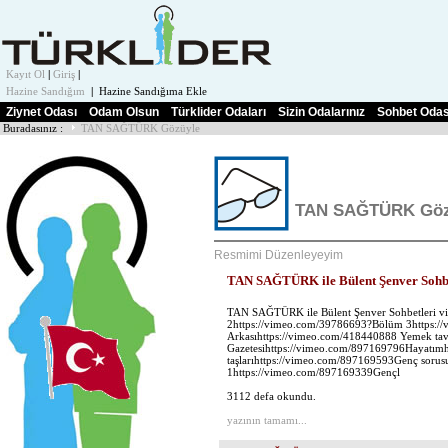
Kayıt Ol
|
Giriş
|
Hazine Sandığım
|
Hazine Sandığıma Ekle
Ziynet Odası
Odam Olsun
Türklider Odaları
Sizin Odalarınız
Sohbet Odas
Buradasınız :
TAN SAĞTÜRK Gözüyle
TAN SAĞTÜRK Göz
Resmimi Düzenleyeyim
TAN SAĞTÜRK ile Bülent Şenver Sohbe
TAN SAĞTÜRK ile Bülent Şenver Sohbetleri v
2https://vimeo.com/39786693?Bölüm 3https
Arkasıhttps://vimeo.com/418440888 Yemek ta
Gazetesihttps://vimeo.com/897169796Hayatım
taşlarıhttps://vimeo.com/897169593Genç soru
1https://vimeo.com/897169339Gençl
3112 defa okundu.
yazının tamamı...