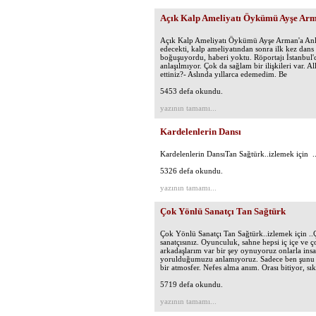
Açık Kalp Ameliyatı Öykümü Ayşe Arm
Açık Kalp Ameliyatı Öykümü Ayşe Arman'a Anla
edecekti, kalp ameliyatından sonra ilk kez dans
boğuşuyordu, haberi yoktu. Röportajı İstanbul'd
anlaşılmıyor. Çok da sağlam bir ilişkileri var. Al
ettiniz?- Aslında yıllarca edemedim. Be
5453 defa okundu.
yazının tamamı...
Kardelenlerin Dansı
Kardelenlerin DansıTan Sağtürk..izlemek için .
5326 defa okundu.
yazının tamamı...
Çok Yönlü Sanatçı Tan Sağtürk
Çok Yönlü Sanatçı Tan Sağtürk..izlemek için .
sanatçısınız. Oyunculuk, sahne hepsi iç içe ve
arkadaşlarım var bir şey oynuyoruz onlarla insan
yorulduğumuzu anlamıyoruz. Sadece ben şunu ya
bir atmosfer. Nefes alma anım. Orası bitiyor, s
5719 defa okundu.
yazının tamamı...