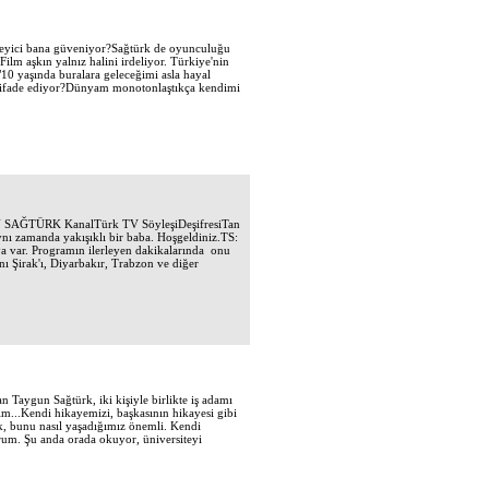
izleyici bana güveniyor?Sağtürk de oyunculuğu
ilm aşkın yalnız halini irdeliyor. Türkiye'nin
 "10 yaşında buralara geleceğimi asla hayal
 ne ifade ediyor?Dünyam monotonlaştıkça kendimi
.TAN SAĞTÜRK KanalTürk TV SöyleşiDeşifresiTan
ı zamanda yakışıklı bir baba. Hoşgeldiniz.TS:
 var. Programın ilerleyen dakikalarında onu
nı Şirak'ı, Diyarbakır, Trabzon ve diğer
Taygun Sağtürk, iki kişiyle birlikte iş adamı
im...Kendi hikayemizi, başkasının hikayesi gibi
ok, bunu nasıl yaşadığımız önemli. Kendi
urum. Şu anda orada okuyor, üniversiteyi