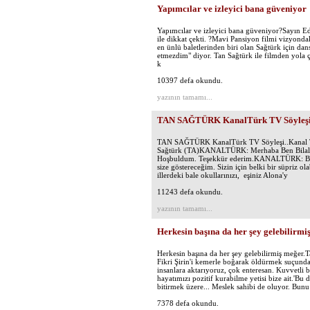
Yapımcılar ve izleyici bana güveniyor
Yapımcılar ve izleyici bana güveniyor?Sayın Ed
ile dikkat çekti. ?Mavi Pansiyon filmi vizyondak
en ünlü baletlerinden biri olan Sağtürk için dan
etmezdim" diyor. Tan Sağtürk ile filmden yola 
k
10397 defa okundu.
yazının tamamı...
TAN SAĞTÜRK KanalTürk TV Söyleş
TAN SAĞTÜRK KanalTürk TV Söyleşi..Kanal Türk
Sağtürk (TA)KANALTÜRK: Merhaba Ben Bilal Özc
Hoşbuldum. Teşekkür ederim.KANALTÜRK: Bu gör
size göstereceğim. Sizin için belki bir süpriz o
illerdeki bale okullarınızı, eşiniz Alona'y
11243 defa okundu.
yazının tamamı...
Herkesin başına da her şey gelebilirmi
Herkesin başına da her şey gelebilirmiş meğer
Fikri Şirin'i kemerle boğarak öldürmek suçundan
insanlara aktarıyoruz, çok enteresan. Kuvvetli 
hayatımızı pozitif kurabilme yetisi bize ait.'B
bitirmek üzere... Meslek sahibi de oluyor. Bunu
7378 defa okundu.