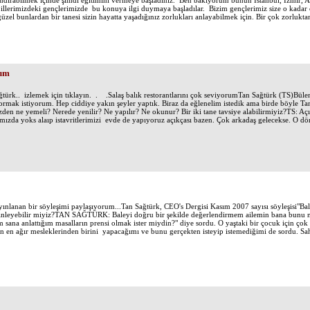
dırabilmek içinde şimdi eğitimini vermeye başladınız. Ben bakıyorum bunun İstanbul, İzmir, Ank
u illerimizdeki gençlerimizde bu konuya ilgi duymaya başladılar. Bizim gençlerimiz size o kadar ç
el bunlardan bir tanesi sizin hayatta yaşadığınız zorlukları anlayabilmek için. Bir çok zorlukt
rum
ağtürk.. izlemek için tıklayın. . .Salaş balık restorantlarını çok seviyorumTan Sağtürk (TS)Bül
ormak istiyorum. Hep ciddiye yakın şeyler yaptık. Biraz da eğlenelim istedik ama birde böyle Tan 
izden ne yemeli? Nerede yenilir? Ne yapılır? Ne okunur? Bir iki tane tavsiye alabilirmiyiz?TS: Açı
ızda yoks alaıp istavritlerimizi evde de yapıyoruz açıkçası bazen. Çok arkadaş gelecekse. O d
nlanan bir söyleşimi paylaşıyorum...Tan Sağtürk, CEO's Dergisi Kasım 2007 sayısı söyleşisi"Bale
i dinleyebilir miyiz?TAN SAĞTÜRK: Baleyi doğru bir şekilde değerlendirmem ailemin bana bunu nas
ana anlattığım masalların prensi olmak ister miydin?" diye sordu. O yaştaki bir çocuk için çok 
n en ağır mesleklerinden birini yapacağımı ve bunu gerçekten isteyip istemediğimi de sordu. Sa