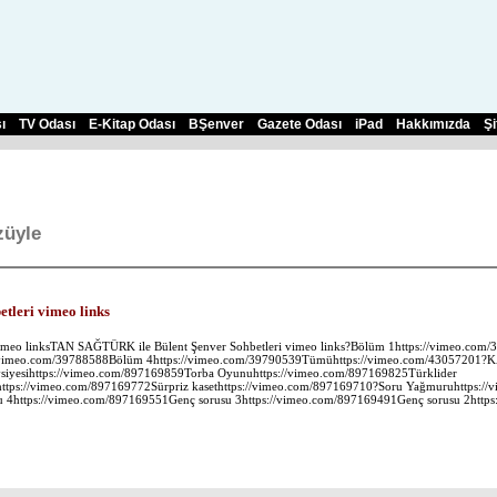
ı
TV Odası
E-Kitap Odası
BŞenver
Gazete Odası
iPad
Hakkımızda
Şi
üyle
tleri vimeo links
imeo linksTAN SAĞTÜRK ile Bülent Şenver Sohbetleri vimeo links?Bölüm 1https://vimeo.co
://vimeo.com/39788588Bölüm 4https://vimeo.com/39790539Tümühttps://vimeo.com/4305720
vsiyesihttps://vimeo.com/897169859Torba Oyunuhttps://vimeo.com/897169825Türklider
https://vimeo.com/897169772Sürpriz kasethttps://vimeo.com/897169710?Soru Yağmuruhttps:/
su 4https://vimeo.com/897169551Genç sorusu 3https://vimeo.com/897169491Genç sorusu 2http