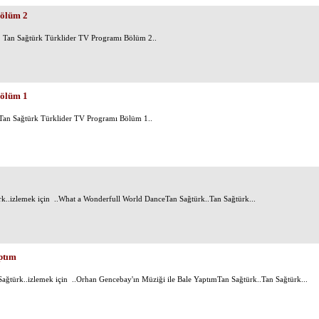
Bölüm 2
 Tan Sağtürk Türklider TV Programı Bölüm 2..
Bölüm 1
Tan Sağtürk Türklider TV Programı Bölüm 1..
k..izlemek için ..What a Wonderfull World DanceTan Sağtürk..Tan Sağtürk...
ptım
ağtürk..izlemek için ..Orhan Gencebay'ın Müziği ile Bale YaptımTan Sağtürk..Tan Sağtürk...