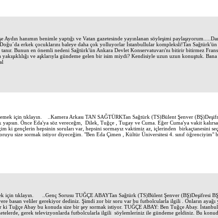
şe Aydın hanımın benimle yaptığı ve Vatan gazetesinde yayınlanan söyleşimi paylaşıyorum.....Dan
 Doğu´da erkek çocuklarını baleye daha çok yolluyorlar İstanbullular kompleksli!Tan Sağtürk'ün
 tanır. Bunun en önemli nedeni Sağtürk'ün Ankara Devlet Konservatuvarı'nı bitirir bitirmez Frans
a yakışıklılığı ve aşklarıyla gündeme gelen bir isim miydi? Kendisiyle uzun uzun konuştuk. Bana 
al
ek için tıklayın. ..Kamera Arkası TAN SAĞTÜRKTan Sağtürk (TS)Bülent Şenver (BŞ)Deşifresi
ık yapsın. Önce Eda'ya söz vereceğm, Dilek, Tuğçe , Tugay ve Cuma. Eğer Cuma'ya vakit kalırsa.
m ki gençlerin hepsinin soruları var, hepsini sormayız vaktimiz az, içlerinden birkaçtanesini seçtik
u soruyu size sormak istiyor diyeceğim. "Ben Eda Çimen , Kültür Üniversitesi 4. sınıf öğrenciyim" b
için tıklayın. ..Genç Sorusu TUĞÇE ABAYTan Sağtürk (TS)Bülent Şenver (BŞ)Deşifresi BŞ: B
 yere basan veliler gerekiyor dediniz. Şimdi zor bir soru var bu futbolcularla ilgili . Onların a
er ki Tuğçe Abay bu konuda size bir şey sormak istiyor. TUĞÇE ABAY: Ben Tuğçe Abay. İstanbul 
etelerde, gerek televizyonlarda futbolcularla ilgili söylemleriniz ile gündeme geldiniz. Bu konud