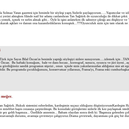
a Solmaz Vatan gazetesi için benimle bir söyleşi yaptı.Sizlerle paylaşıyorum......Yapımcılar ve 
i yerini almışken filmde naif bir adamı canlandıran Tan Sağtürk de oyunculuğu ile dikkat çekti. F
s yemek, içmek ve nefes almak gibi... Öyle ki işini anlatırken ilk sahneye çıktığı anı düşlüyor ve
çıkarak aşkları ve dansın ona kazandırdıklarını konuştuk...???Oyunculuk sizin için tam olarak
i
 iiçin Sayın Bilal Özcan'ın benimle yaptığı söyleşiyi sizlere sunuyorum.....izlemek için .
an. Bu haftaki konuğum, bale ve dans hocası , koreograf, sunucu, oyuncu ve jüri üyesi , ayn
düğünüz sandık programın süprizi , onun içinde sizin yakınlarınızdan aldığımız size ait eşya
labilir. Bu programda çocukluğunuzu, konservatuar yıllarınızı, Fransa'yı, Fransa eski cumhurbaşka
ş meğer.
.Tan Sağtürk..Hukuk sistemini ezberledim, kardeşimin suçsuz olduğunu düşünüyorumKardeşim Han 
 müebbet hapis cezasına çarptırılmıştı. Bu konudaki görüşlerimi sizlerle ilk kez paylaşmak isted
bir şey geldi başımıza... Özellikle annemin... Babam olaydan sonra dedi ki: 'Başımıza gelenden ç
u dezavantajlı durumu, avantaja çevirmeye çalışıyoruz.Drama çevirirsek, dayanması çok güç bir d