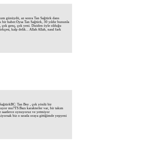
ğum günüydü, az sonra Tan Sağtürk dans
ek bir haber.Oysa Tan Sağtürk, 30 yıldır bununla
n, çok genç, çok yeni. Diziden öyle olduğu
rkçesi, kalp delik... Allah Allah, nasıl fark
SağtürkBC: Tan Bey , çok yönlü bir
luyor mu?TS:Bazı karakterler var, bir takım
Biz saatlerce oynuyoruz ve yetmiyor
yorsak biz o sırada oraya gittiğimde yepyeni