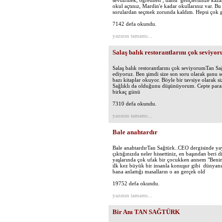
sevdirmek, öğretmen , dansı gençlerimize kazan
okul açtınız, Mardin'e kadar okullarınız var. B
sorulardan seçmek zorunda kaldım. Hepsi çok güz
7142 defa okundu.
yazının tamamı...
Salaş balık restorantlarını çok seviyo
Salaş balık restorantlarını çok seviyorumTan S
ediyoruz. Ben şimdi size son soru olarak şunu s
bazı kitaplar okuyor. Böyle bir tavsiye olarak s
Sağlıklı da olduğunu düşünüyorum. Cepte param
birkaç günü
7310 defa okundu.
yazının tamamı...
Bale anahtardır
Bale anahtardırTan Sağtürk..CEO dergisinde yayı
çıktığınızda neler hissettiniz, en başından ber
yaşlarında çok ufak bir çocukken annem "Benim s
ilk kez büyük bir insanla konuşur gibi dünyanı
bana anlattığı masalların o an gerçek old
19752 defa okundu.
yazının tamamı...
Bir Anı TAN SAĞTÜRK