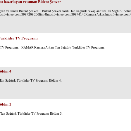
hazırlayan ve sunan Bülent Şenver
n ve sunan Bülent Şenver... Bülent Şenver sordu Tan Sağtürk cevaplandırdıTan Sağtürk Böl
s://vimeo.com/39972696Bölüm4https://vimeo.com/39974146Kamera Arkasıhttps://vimeo.com/
urklider TV Programı
TV Programı.. KAMAR Kamera Arkası Tan Sağtürk Turklider TV Programı..
Bölüm 4
Tan Sağtürk Türklider TV Programı Bölüm 4..
Bölüm 3
 Tan Sağtürk Türklider TV Programı Bölüm 3..