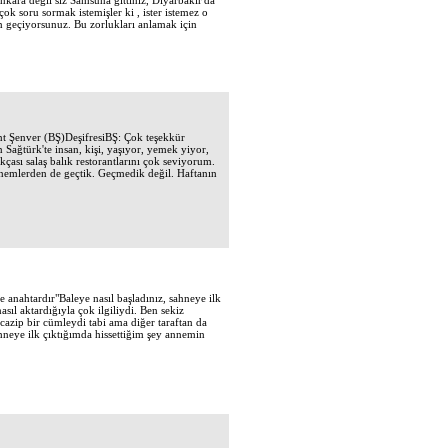
ara değil siz Samsuna gittiniz, Diyarbakır'da
ok soru sormak istemişler ki , ister istemez o
an geçiyorsunuz. Bu zorlukları anlamak için
ent Şenver (BŞ)DeşifresiBŞ: Çok teşekkür
Sağtürk'te insan, kişi, yaşıyor, yemek yiyor,
kçası salaş balık restorantlarını çok seviyorum.
önemlerden de geçtik. Geçmedik değil. Haftanın
 anahtardır"Baleye nasıl başladınız, sahneye ilk
ıl aktardığıyla çok ilgiliydi. Ben sekiz
cazip bir cümleydi tabi ama diğer taraftan da
hneye ilk çıktığımda hissettiğim şey annemin