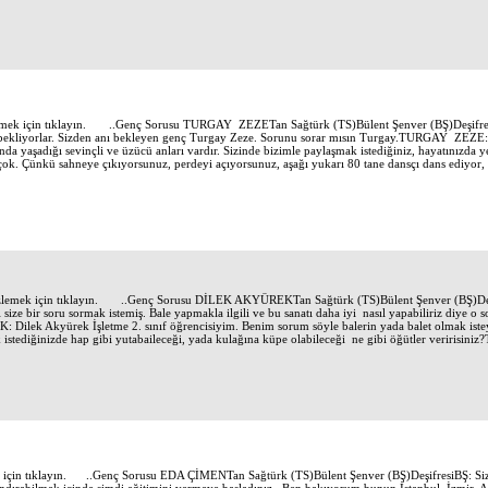
k için tıklayın. ..Genç Sorusu TURGAY ZEZETan Sağtürk (TS)Bülent Şenver (BŞ)DeşifresiB
nı bekliyorlar. Sizden anı bekleyen genç Turgay Zeze. Sorunu sorar mısın Turgay.TURGAY ZEZE: 
nda yaşadığı sevinçli ve üzücü anları vardır. Sizinde bizimle paylaşmak istediğiniz, hayatınızda y
e çok. Çünkü sahneye çıkıyorsunuz, perdeyi açıyorsunuz, aşağı yukarı 80 tane dansçı dans ediyor, 
mek için tıklayın. ..Genç Sorusu DİLEK AKYÜREKTan Sağtürk (TS)Bülent Şenver (BŞ)Deşif
i size bir soru sormak istemiş. Bale yapmakla ilgili ve bu sanatı daha iyi nasıl yapabiliriz diye
lek Akyürek İşletme 2. sınıf öğrencisiyim. Benim sorum söyle balerin yada balet olmak isteyen
k istediğinizde hap gibi yutabaileceği, yada kulağına küpe olabileceği ne gibi öğütler veririsini
çin tıklayın. ..Genç Sorusu EDA ÇİMENTan Sağtürk (TS)Bülent Şenver (BŞ)DeşifresiBŞ: Siz 