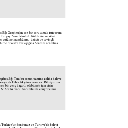
Ş: Gençlerden son bir soru almak istiyorum.
Turgay Zeze İstanbul Kültür üniversitesi
er ettiğine inandığınız, üzücü ve sevinçli
birde orkestra var aşağıda Senfoni orkestrası.
resiBŞ: Tam bu sözün üzerine galiba baleye
 o soruyu da Dilek Akyürek soracak. Bilmiyorum
 bir genç başarılı olabilmek için sizin
z?TS: Zor bi rsoru. Sorumluluk veriyorsunuz
Türkiye'ye döndünüz ve Türkiye'de baleyi