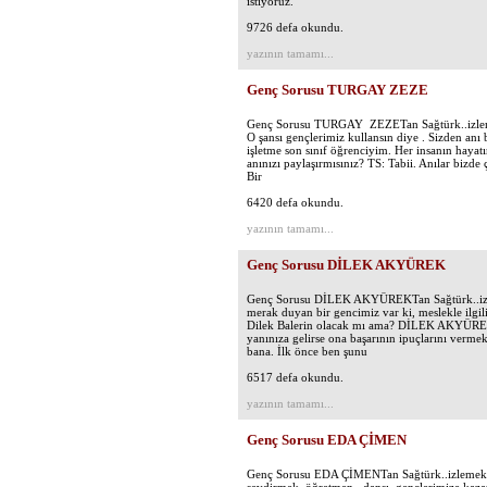
istiyoruz.
9726 defa okundu.
yazının tamamı...
Genç Sorusu TURGAY ZEZE
Genç Sorusu TURGAY ZEZETan Sağtürk..izleme
O şansı gençlerimiz kullansın diye . Sizden a
işletme son sınıf öğrenciyim. Her insanın hayatı
anınızı paylaşırmısınız? TS: Tabii. Anılar bizd
Bir
6420 defa okundu.
yazının tamamı...
Genç Sorusu DİLEK AKYÜREK
Genç Sorusu DİLEK AKYÜREKTan Sağtürk..izle
merak duyan bir gencimiz var ki, meslekle ilgil
Dilek Balerin olacak mı ama? DİLEK AKYÜREK: Di
yanınıza gelirse ona başarının ipuçlarını verme
bana. İlk önce ben şunu
6517 defa okundu.
yazının tamamı...
Genç Sorusu EDA ÇİMEN
Genç Sorusu EDA ÇİMENTan Sağtürk..izlemek i