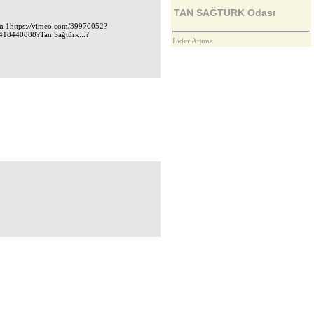
TAN SAĞTÜRK Odası
üm 1https://vimeo.com/39970052?
418440888?Tan Sağtürk...?
Lider Arama