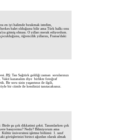
sı en iyi halimde bırakmak istedim,
 herkes balet olduğunu bilir ama Türk halkı onu
a'ya gitmiş olması. O yılları merak ediyordum.
çocukluğunu, öğrencilik yıllarını, Fransa'daki
..BŞ: Tan Sağtürk geldiği zaman sorularınızı
 Vakit kazanalım diye birlikte fotoğraf
. Bir soru sizin yaşantınız ile ilgili,
öyle bir cümle ile kendinizi tanıtacaksınız.
irde şu çok dikkatimi çekti. Tanımlarken çok
yağı yere basıyormu? Nedir? Bilmiyorum ama
Kültür üniversitesi işletme bölümü 1. sınıf
aki görüşlerinizi birinci ağızdan olarak almak