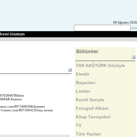
08 Ağustos 2026
Ara
fremi Unuttum
Bölümler
TAN SAĞTÜRK Gözüyle
Kimdir
Başarıları
Linkler
m/39783846?Bölüm
Kendi Sesiyle
1?KAMAR Kamera
/vimeo.com/897169650Kilometre
Fotograf Albüm
s://vimeo.com/897169423Genç sorusu
Kitap Tavsiyeleri
TV
Tüm Yazıları