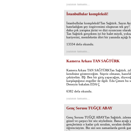
yazının tamamı...
İstanbullular kompleksli!
İstanbullular kompleksli!Tan Sağtürk..Sayın Ay
hatırladığım şey özgüvenimi oluşturan tek şey!
daha çok yarışma jürisi ve dizi oyuncusu olarak
Tan Sağtürk gerçekten iyi bir balet miydi, yoks
kariyerini, memleketin dört bir yanında açtığı b
13334 defa okundu.
yazının tamamı...
Kamera Arkası TAN SAĞTÜRK
Kamera Arkası TAN SAĞTÜRKTan Sağtürk..izlem
kendisine göstereceğim. Süpriz olmasın, hazırl
çektirelim. BŞ: Ben bir giriş yapacağım, diyeceği
karşılaştığınız engeller ile ilgili. Eda Çimen b
Deneyin bakalım.EDA Ç
6382 defa okundu.
yazının tamamı...
Genç Sorusu TUĞÇE ABAY
Genç Sorusu TUĞÇE ABAYTan Sağtürk..izlemek 
güzel ve çarpıcı bir söz söylediniz. Bana ayağı
gençlerimiz o kadar çok soralım, soralım dedil
öğrencisiyim. Biz sizi son zamanlarda gerek gaz