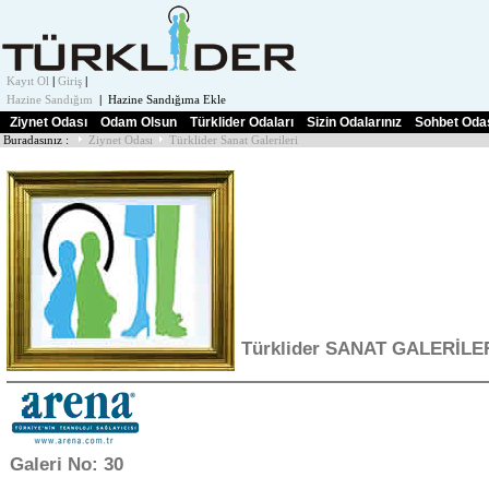
Kayıt Ol
|
Giriş
|
Hazine Sandığım
|
Hazine Sandığıma Ekle
Ziynet Odası
Odam Olsun
Türklider Odaları
Sizin Odalarınız
Sohbet Oda
Buradasınız :
Ziynet Odası
Türklider Sanat Galerileri
Türklider SANAT GALERİLE
Galeri No: 30