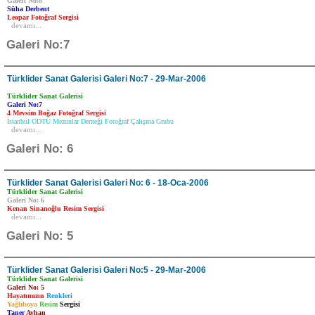
Galeri No:8
Süha Derbent
Leopar Fotoğraf Sergisi
devamı...
Galeri No:7
Türklider Sanat Galerisi Galeri No:7 - 29-Mar-2006
Türklider Sanat Galerisi
Galeri No:7
4 Mevsim Boğaz
Fotoğraf Sergisi
İstanbul ODTÜ Mezunlar Derneği Fotoğraf Çalışma Grubu
devamı...
Galeri No: 6
Türklider Sanat Galerisi Galeri No: 6 - 18-Oca-2006
Türklider Sanat Galerisi
Galeri No: 6
Kenan Sinanoğlu
Resim Sergisi
devamı...
Galeri No: 5
Türklider Sanat Galerisi Galeri No:5 - 29-Mar-2006
Türklider Sanat Galerisi
Galeri No: 5
Hayatımızın
Renkleri
Yağlıboya
Resim
Sergisi
Taner
Ayhan