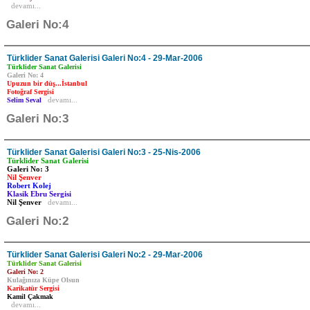
devamı...
Galeri No:4
Türklider Sanat Galerisi Galeri No:4 - 29-Mar-2006
Türklider Sanat Galerisi
Galeri No: 4
Upuzun bir düş...İstanbul
Fotoğraf Sergisi
Selim Seval
devamı...
Galeri No:3
Türklider Sanat Galerisi Galeri No:3 - 25-Nis-2006
Türklider Sanat Galerisi
Galeri No: 3
Nil Şenver
Robert Kolej
Klasik Ebru Sergisi
Nil Şenver
devamı...
Galeri No:2
Türklider Sanat Galerisi Galeri No:2 - 29-Mar-2006
Türklider Sanat Galerisi
Galeri No: 2
Kulağınıza Küpe Olsun
Karikatür Sergisi
Kamil Çakmak
devamı...