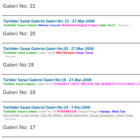
Galeri No: 21
Türklider Sanat Galerisi Galeri No: 21 - 27-Mar-2008
Türklider Sanat Galerisi
Mehmet Günyeli
Hindistan Fotoğraf Sergisi
Galeri No:21
devamı...
Galeri No: 20
Türklider Sanat Galerisi Galeri No:20 - 27-Mar-2008
Türklider Sanat Galerisi
Galeri No:20
Mito-Birleşme
Irmak Özcan
devamı...
Galeri No:19
Türlider Sanat Galerisi Galeri No:19 - 27-Mar-2008
Türlider Sanat Galerisi
Galeri No:19
İSTANBUL ODTÜ MEZUNLARI DERNEĞİ FOTOGRAF Ç
Galeri No: 18
Türklider Sanat Galerisi Galeri No:18 - 7-Eki-2006
Türklider Sanat Galerisi
Galeri No: 18
PORTRELER
Fotoğraf Sergisi
Sanatçı: Yekta Tan
Neşe Erberk, Leyla Alaton, Paul Mc Millan, Didem Demirkent, Tezcan Yaramancı,
Cüneyt Asan
devamı...
Galeri No: 17