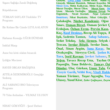
Günyeli
,
Leyla Umar
,
Lucien Arkas
,
Mahfi Eğ
Mucize Doktorlar
12.07.2026
Sigara Sağlığa Zaralı Değilmiş
Günyeli
,
Mehmet Huntürk
,
Mehmet Keçeciler
,
M
Erkan BAYAZITLI
Mesut Erez
,
Metin Kalkavan
,
Metin Kaşo
,
Muha
#Şiir #ÇokÇokÇok #BülentŞenver
20.03.2023
Murat Özyeğin
,
Murat Ülker
,
Murat Vargı
,
Mu
Bülent Şenver (turklider - etikçi)
Köpekhavası
Süzer
,
Mustafa Taviloğlu
,
Mümtaz Soysal
,
Na
Yüzyılın Felaketi Deprem…
09.07.2026
Özgentürk
,
Necati Kurmel
,
Nejat Çuhadar
Erkan BAYAZITLI
#Şiir #Yolculuk #BülentŞenver
TÜRKAN SAYLAN Türklider TV
Demirkent
,
Nihat Boytüzün
,
Nihat Gökyiğit
,
20.03.2023
Bülent Şenver (turklider - etikçi)
Programı
Çolakoğlu
,
Nüzhet Kandemir
,
Oğuz 
Avustralya Açık Sürprizlerle Dolu
09.07.2026
Sınav
,
Osman Birsel
,
Osman Şevket Ç
Erkan BAYAZITLI
Bir Kelime Bir Cümle LEYLA ALATON
HİÇ BİR KAZANIM DÜNYA İÇİN
Erdoğan
,
Özhan Erem
,
Pervin Kaşo
20.03.2023
OLMAMALI
Koç
,
Rauf Denktaş
,
Recep Ali Topçu
,
ATATÜRK İLKELERİNE GENEL BİR
İbrahim Mirmahmutoğulları
Işık
,
Sadettin Tantan
,
Sakıp Sabancı
BAKIŞ
08.07.2026
Haftanın Konuğu UĞUR DÜNDAR
Erol Erdoğmuş
Sedat Tekdaş
,
Sefa Sirmen
,
Selçuk 
CÜNEYT ASAN Kendi sesiyle Bülent
18.02.2023
Tezcan
,
Serdar Bilgili
,
Serdar İnan
Şenver için birkaç söz söylemiş
İstiklal Marşı
ATATÜRK İLKELERİNE GENEL BİR
Bülent Şenver (turklider - etikçi)
Önal
,
Sinan Aygün
,
Suna Kıraç
,
Su
BAKIŞ
06.07.2026
Orakçıoğlu
,
Süreyya Civil
,
Şadan K
Anne biz kötü olalım birazcık
Erol Erdoğmuş
Yönetim Kurulu İçin Yapay Zekâ
Tara
,
Şerif Kaynar
,
Şevket Sabancı
,
T
08.02.2023
Kullanım Rehberi #BülentŞenver
Yeğen
,
Tavacı Recep Usta
,
Tayfun O
İyiliğin Mucizesi
ATATÜRK İLKELERİNE GENEL BİR
Bülent Şenver (turklider - etikçi)
Paşaoğlu
,
Tuna Beklevic
,
Tuncay Öz
BAKIŞ
03.07.2026
Erol Erdoğmuş
HAYDİ ORGAN BAĞIŞINA
Dündar
,
Uluç Gürkan
,
Umur Talu
,
Ü
Ahlaklı Biri Aranıyor Video & Podcast
07.02.2023
Üzeyir Garih
,
Vehbi Koç
,
Vitali Hakk
Serisi | Felsefi Danışmanlık Türkiye
ATTİLA ÖZDEMİROĞLU Gençliğe
ATATÜRK İLKELERİNE GENEL BİR
Bülent Şenver (turklider - etikçi)
Yaman Törüner
,
Yaşar Aşçıoğlu
,
Yaş
BAKIŞ
30.06.2026
Sesleniş
Ulusoy
,
Yusuf Köse
,
Zafer Çağlayan
,
Zeyne
Erol Erdoğmuş
Hayatta Başarımı 12 Şeye Borçluyum
28.01.2023
ALİ SABANCI BSO Televizyon
Bülent Şenver (turklider - etikçi)
Programı
ATATÜRK İLKELERİNE GENEL BİR
29.06.2026
BAKIŞ
EKONOMİ DERGİSİ Sordu Bülent
Erol Erdoğmuş
70 Yılın Ardından - YILMAZ ULUSOY
Şenver Cevapladı
25.01.2023
Bülent Şenver (turklider - etikçi)
29.06.2026
Erol Erdoğmuş
NİHAT GÖKYİĞİT - Şeref Defteri
HAKKIN "GALEBESİ" İÇİN
23.01.2023