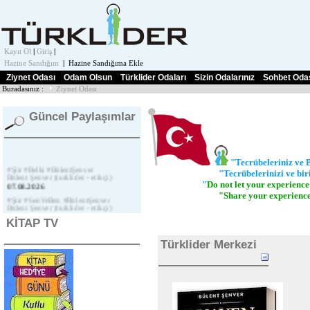
Kayıt Ol
|
Giriş
|
Hazine Sandığım
|
Hazine Sandığıma Ekle
Ziynet Odası
Odam Olsun
Türklider Odaları
Sizin Odalarınız
Sohbet Oda
Buradasınız :
Ziynet Odası
Güncel Paylaşımlar
"Tecrübeleriniz ve 
#Şiir #Belki #BülentŞenver
"Tecrübelerinizi ve birikimle
Bülent Şenver (turklider - etikçi)
"
Do not let your experienc
07.08.2026
"Share your experience and
#Şiir #SenVeBen #BülentŞenver
Bülent Şenver (turklider - etikçi)
07.08.2026
KİTAP TV
#Şiir #Çay #BülentŞenver
Bülent Şenver (turklider - etikçi)
Türklider Merkezi
07.08.2026
FITRAT, BABAYI NASIL TARİF
EDİYOR?
İbrahim Mirmahmutoğulları
04.08.2026
#Şiir #Hani #BülentŞenver
Bülent Şenver (turklider - etikçi)