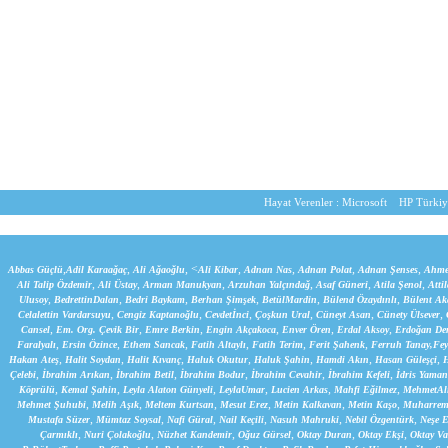
Hayat Verenler :
Microsoft
HP Türkiy
,
,
, <
,
,
,
,
Abbas Güçlü
Adil Karaağaç
Ali Ağaoğlu
Ali Kibar
Adnan Nas
Adnan Polat
Adnan Şenses
Ahme
,
,
,
,
,
,
Ali Talip Özdemir
Ali Üstay
Arman Manukyan
Arzuhan Yalçındağ
Asaf Güneri
Atila Şenol
Atti
,
,
,
,
,
,
Ulusoy
BedrettinDalan
Bedri Baykam
Berhan Şimşek
BetülMardin
Bülend Özaydınlı
Bülent Ak
,
,
,
,
,
,
Celalettin Vardarsuyu
Cengiz Kaptanoğlu
Cevdetİnci
Çoşkun Ural
Cüneyt Asan
Cünety Ülsever
,
,
,
,
,
,
Cansel
Em. Org. Çevik Bir
Emre Berkin
Engin Akçakoca
Enver Ören
Erdal Aksoy
Erdoğan De
,
,
,
,
,
,
Faralyalı
Ersin Özince
Ethem Sancak
Fatih Altaylı
Fatih Terim
Ferit Şahenk
Ferruh Tanay,
Fey
,
,
,
,
,
,
,
Hakan Ateş
Halit Soydan
Halit Kıvanç
Haluk Okutur
Haluk Şahin
Hamdi Akın
Hasan Güleşçi
H
,
,
,
,
,
,
Çelebi
İbrahim Arıkan
İbrahim Betil
İbrahim Bodur
İbrahim Cevahir
İbrahim Kefeli
İdris Yaman
,
,
,
,
,
,
Köprülü
Kemal Şahin
Leyla Alaton Günyeli
LeylaUmar
Lucien Arkas
Mahfi Eğilmez
MehmetAli
,
,
,
,
,
,
Mehmet Şuhubi
Melih Aşık
Meltem Kurtsan
Mesut Erez
Metin Kalkavan
Metin Kaşo
Muharrem
,
,
,
,
,
,
Mustafa Süzer
Mümtaz Soysal
Nafi Güral
Nail Keçili
Nasuh Mahruki
Nebil Özgentürk
Neşe 
,
,
,
,
,
,
Çarmıklı
Nuri Çolakoğlu
Nüzhet Kandemir
Oğuz Gürsel
Oktay Duran
Oktay Ekşi
Oktay Va